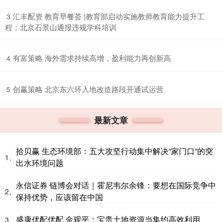
​汇丰配资 教育早餐荟 |教育部启动实施教师教育能力提升工
3
程；北京石景山通报违规学科培训
​有富策略 海外需求持续高增，盈利能力再创新高
4
​创赢策略 北京东六环入地改造路段开通试运营
5
最新文章
拾贝赢 生态环境部：五大攻坚行动集中解决“家门口”的突
1、
出水环境问题
永信证券 链博会对话｜霍尼韦尔余锋：要想在国际竞争中
2、
保持优势，应该留在中国
盛康优配优配 金观平：宝贵土地资源当集约高效利用
3、