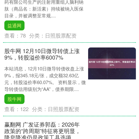
药有限公司生产的注射用重组人脑利钠
肽（商品名：新活素）持续被纳入医保
目录，并被调整至常规....
益通网
查看：
78
分类：
日照股票配资
股牛网 12月10日微导转债上涨
9%，转股溢价率6007%
本站消息，12月10日微导转债收盘上涨
9%，报345.18元/张，成交额32.63亿
元，转股溢价率60.07%。 资料显示，微
导转债信用级别为“AA”，债券期限....
股牛网
查看：
122
分类：
日照股票配资
赢翻网 广发证券郭磊：2026年
政策的“跨周期”特征将更明显，
降息降准仍是政策工具选项