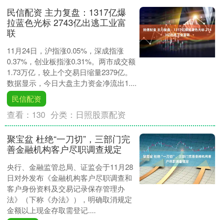
民信配资 主力复盘：1317亿爆
拉蓝色光标 2743亿出逃工业富
联
11月24日，沪指涨0.05%，深成指涨
0.37%，创业板指涨0.31%。两市成交额
1.73万亿，较上个交易日缩量2379亿。
数据显示，今日大盘主力资金净流出1....
民信配资
查看：
130
分类：
日照股票配资
聚宝盆 杜绝“一刀切”，三部门完
善金融机构客户尽职调查规定
央行、金融监管总局、证监会于11月28
日对外发布《金融机构客户尽职调查和
客户身份资料及交易记录保存管理办
法》（下称《办法》），明确取消规定
金额以上现金存取需登记....