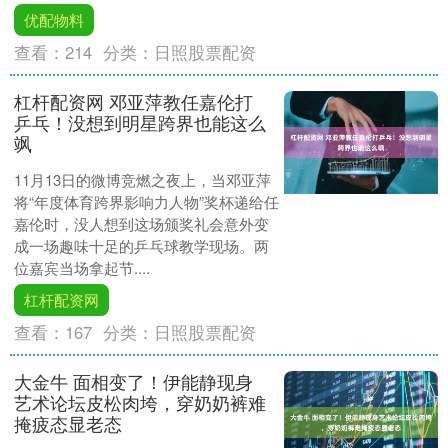
优配物料
查看：
214
分类：
日照股票配资
杠杆配资网 邓亚萍教任嘉伦打
乒乓！没想到明星跨界也能这么
飒
11月13日的微博竞燃之夜上，当邓亚萍
将“年度体育跨界影响力人物”奖杯递给任
嘉伦时，没人想到这场颁奖礼会意外变
成一场趣味十足的乒乓球教学现场。两
位嘉宾当场拿起节....
杠杆配资网
查看：
167
分类：
日照股票配资
大金牛 面相变了！伊能静现身
艺术论坛皮松肉垮，穿奶奶裤难
掩疲态显老态