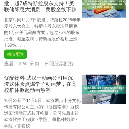
批，超7成特斯拉股东支持！美
联储降息大消息，美股全线下跌
北京时间11月7日凌晨，特斯拉2025年年
度股东大会上，特斯拉股东批准马斯克
的1万亿美元薪酬方案，超过75%的股东
批准。截至发稿，特斯拉股价盘后上涨
1.69%。....
领航配资
查看：
224
分类：
日照股票配资
优配物料 武汉一动画公司用沉
浸式体验点燃学子动画梦，在高
校群体掀起动画热潮
10月23日至11月5日，武汉两点十分文化
传播有限公司主办的“《谷围南亭》百校
巡回”活动正式拉开帷幕，公司先后走进
武汉软件工程职业学院、湖北科技职业
学院（鲁巷校....