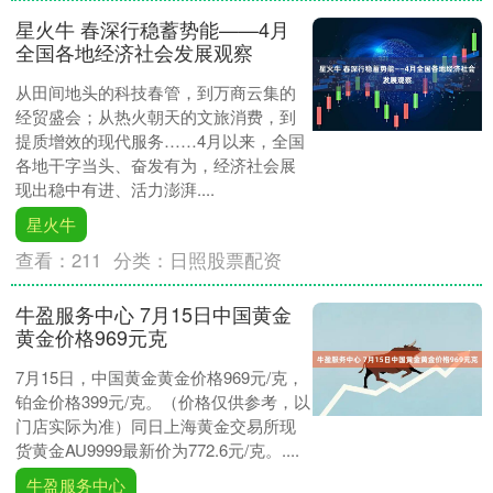
星火牛 春深行稳蓄势能——4月
全国各地经济社会发展观察
从田间地头的科技春管，到万商云集的
经贸盛会；从热火朝天的文旅消费，到
提质增效的现代服务……4月以来，全国
各地干字当头、奋发有为，经济社会展
现出稳中有进、活力澎湃....
星火牛
查看：
211
分类：
日照股票配资
牛盈服务中心 7月15日中国黄金
黄金价格969元克
7月15日，中国黄金黄金价格969元/克，
铂金价格399元/克。（价格仅供参考，以
门店实际为准）同日上海黄金交易所现
货黄金AU9999最新价为772.6元/克。....
牛盈服务中心