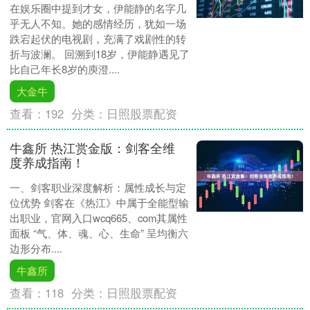
在娱乐圈中提到才女，伊能静的名字几
乎无人不知。她的感情经历，犹如一场
跌宕起伏的电视剧，充满了戏剧性的转
折与波澜。 回溯到18岁，伊能静遇见了
比自己年长8岁的庾澄....
大金牛
查看：
192
分类：
日照股票配资
牛鑫所 热江赏金版：剑客全维
度养成指南！
一、剑客职业深度解析：属性成长与定
位优势 剑客在《热江》中属于全能型输
出职业，官网入口wcq665、com其属性
面板 “气、体、魂、心、生命” 呈均衡六
边形分布....
牛鑫所
查看：
118
分类：
日照股票配资