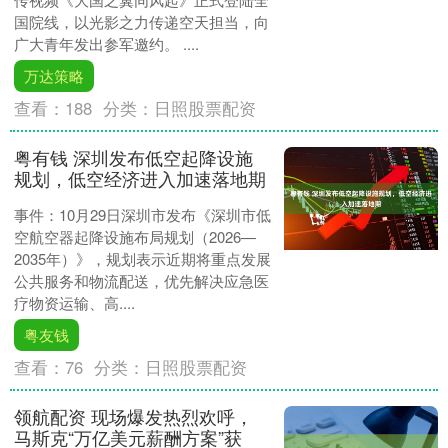
国院线，以光影之力传递空天担当，向
广大青年发出参军邀约。 ....
万达策略
查看：
188
分类：
日照股票配资
粤有钱 深圳发布低空起降设施
规划，低空经济进入加速落地期
事件：10月29日深圳市发布《深圳市低
空航空器起降设施布局规划（2026—
2035年）》，规划表示近期将重点发展
公共服务和物流配送，优先解决应急医
疗物资运输、高....
粤友钱
查看：
76
分类：
日照股票配资
领航配资 现场爆发热烈欢呼，
马斯克“万亿美元薪酬方案”获