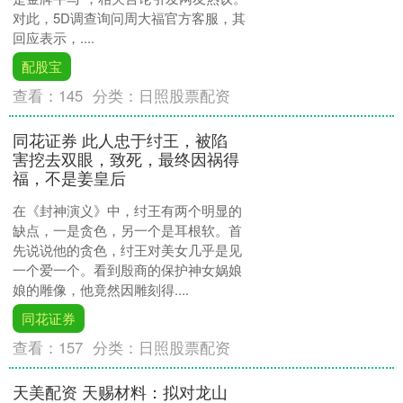
对此，5D调查询问周大福官方客服，其
回应表示，....
配股宝
查看：
145
分类：
日照股票配资
同花证券 此人忠于纣王，被陷
害挖去双眼，致死，最终因祸得
福，不是姜皇后
在《封神演义》中，纣王有两个明显的
缺点，一是贪色，另一个是耳根软。首
先说说他的贪色，纣王对美女几乎是见
一个爱一个。看到殷商的保护神女娲娘
娘的雕像，他竟然因雕刻得....
同花证券
查看：
157
分类：
日照股票配资
天美配资 天赐材料：拟对龙山