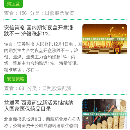
聚宝盆
查看：
156
分类：
日照股票配资
安信策略 ​国内期货夜盘开盘涨
跌不一 沪银涨超1%
转自：证券时报 人民财讯12月1日电，国
内期货主力合约夜盘开盘涨跌不一，沪
银、焦煤、焦炭主力合约涨超1%；丙
烯、菜粕主力合约跌近1%。 海量资讯、
精准解读，尽在....
安信策略
查看：
68
分类：
日照股票配资
益通网 西藏药业新活素继续纳
入国家医保药品目录
北京商报讯12月8日，西藏药业发布公告
称，公司全资子公司成都诺迪康生物制