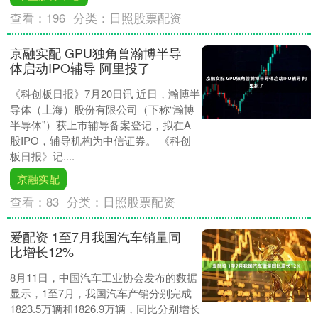
查看：
196
分类：
日照股票配资
京融实配 GPU独角兽瀚博半导
体启动IPO辅导 阿里投了
《科创板日报》7月20日讯 近日，瀚博半
导体（上海）股份有限公司（下称“瀚博
半导体”）获上市辅导备案登记，拟在A
股IPO，辅导机构为中信证券。 《科创
板日报》记....
京融实配
查看：
83
分类：
日照股票配资
爱配资 1至7月我国汽车销量同
比增长12%
8月11日，中国汽车工业协会发布的数据
显示，1至7月，我国汽车产销分别完成
1823.5万辆和1826.9万辆，同比分别增长