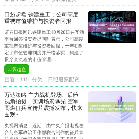
口袋超盘 铁建重工：公司高度
重视市值维护与投资者回报
证券日报网讯铁建重工10月28日在互动
平台回答投资者提问时表示，公司高度
重视市值维护与投资者回报，于年初制
定了市值管理制度并严格落实，构建了
贯穿全流程的市值管理....
口袋超盘
查看：
115
分类：
日照股票配资
万达策略 主力战机登场、后舱
视角拍摄、实训场景曝光 空军
高燃征兵宣传片震撼发布，快来
围观~
央视网消息：近期，由中央广播电视总
台与空军政治工作部联合制作的征兵宣
传视频《大国之翼同风起》正式登陆全