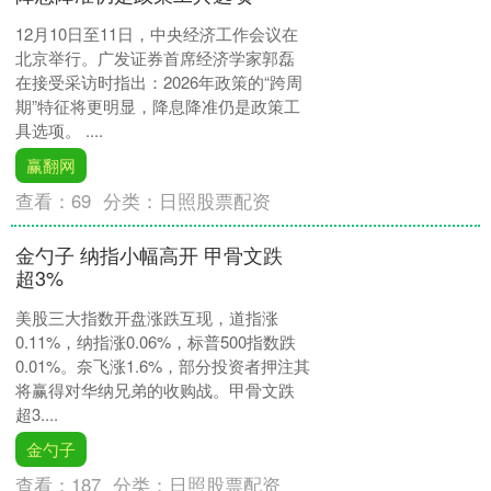
12月10日至11日，中央经济工作会议在
北京举行。广发证券首席经济学家郭磊
在接受采访时指出：2026年政策的“跨周
期”特征将更明显，降息降准仍是政策工
具选项。 ....
赢翻网
查看：
69
分类：
日照股票配资
金勺子 纳指小幅高开 甲骨文跌
超3%
美股三大指数开盘涨跌互现，道指涨
0.11%，纳指涨0.06%，标普500指数跌
0.01%。奈飞涨1.6%，部分投资者押注其
将赢得对华纳兄弟的收购战。甲骨文跌
超3....
金勺子
查看：
187
分类：
日照股票配资