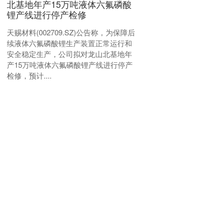
北基地年产15万吨液体六氟磷酸
锂产线进行停产检修
天赐材料(002709.SZ)公告称，为保障后
续液体六氟磷酸锂生产装置正常运行和
安全稳定生产，公司拟对龙山北基地年
产15万吨液体六氟磷酸锂产线进行停产
检修，预计....
天美配资
查看：
103
分类：
日照股票配资
红海优配 鲁信创投：股票交易
异常波动，提示多项投资风险
每经AI快讯，1月8日，鲁信创投公告
称，公司股票于2026年1月6日至8日连续
3日收盘价格涨幅偏离值累计达20％，构
成异常波动。自查显示，公司经营正
常，控股股东....
红海优配