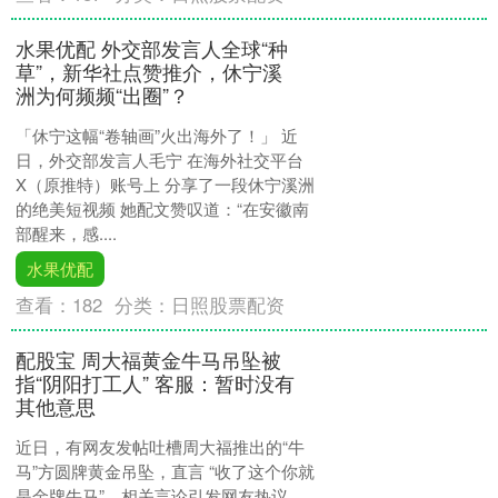
水果优配 外交部发言人全球“种
草”，新华社点赞推介，休宁溪
洲为何频频“出圈”？
「休宁这幅“卷轴画”火出海外了！」 近
日，外交部发言人毛宁 在海外社交平台
X（原推特）账号上 分享了一段休宁溪洲
的绝美短视频 她配文赞叹道：“在安徽南
部醒来，感....
水果优配
查看：
182
分类：
日照股票配资
配股宝 周大福黄金牛马吊坠被
指“阴阳打工人” 客服：暂时没有
其他意思
近日，有网友发帖吐槽周大福推出的“牛
马”方圆牌黄金吊坠，直言 “收了这个你就
是金牌牛马”，相关言论引发网友热议。