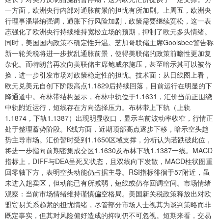
一方面，欧洲央行内部对通胀前景的担忧有所加剧。上周五，欧洲央
行理事潘塔纳强调，通胀下行风险加剧，政策需要继续宽松，这一表
态强化了欧洲央行持续维持宽松立场的预期，抑制了欧元多头情绪。
同时，美国国内政策不确定性升温。芝加哥联储主席Goolsbee警告称
新一轮关税将进一步扰乱通胀前景，使得美联储的政策前瞻性更加复
杂化。而特朗普再次向美联储主席鲍威尔施压，甚至暗示其可以被替
换，进一步引发市场对政策稳定性的担忧。技术面：从日线图上看，
欧元兑美元自创下阶段高点1.1829后持续回落，目前运行在明显的下
降通道中。布林带结构显示，布林中轨位于1.1631，汇价当前正围绕
中轨附近运行，短线存在方向选择压力。布林带上下轨（上轨
1.1874，下轨1.1387）出现明显收口，显示当前波动率收窄，行情正
处于整理蓄势阶段。K线方面，近期顶部高点逐步下移，暗示空头趋
势主导市场。汇价暂时受到1.1650区域支撑，分析认为若跌破此位，
将进一步指向前期密集成交区1.1630及布林下轨1.1387一线。MACD
指标上，DIFF与DEA呈死叉状态，且双线向下发散，MACD柱状图重
回零轴下方，表明空头动能仍占据主导。RSI指标徘徊于57附近，虽
未进入超卖区，但动能已有所减弱，短线或仍存回调空间。市场情绪
观察：当前市场情绪维持谨慎偏空格局。美国新关税政策释放出对欧
盟贸易关系趋紧的担忧情绪，尽管部分市场人士视其为谈判策略而非
既定事实，但其对风险偏好造成的抑制仍不可忽视。短期来看，交易