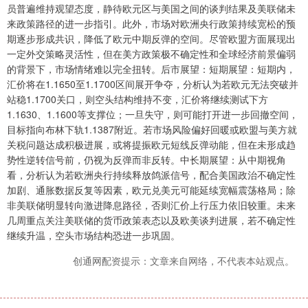
员普遍维持观望态度，静待欧元区与美国之间的谈判结果及美联储未
来政策路径的进一步指引。此外，市场对欧洲央行政策持续宽松的预
期逐步形成共识，降低了欧元中期反弹的空间。尽管欧盟方面展现出
一定外交策略灵活性，但在美方政策极不确定性和全球经济前景偏弱
的背景下，市场情绪难以完全扭转。后市展望：短期展望：短期内，
汇价将在1.1650至1.1700区间展开争夺，分析认为若欧元无法突破并
站稳1.1700关口，则空头结构维持不变，汇价将继续测试下方
1.1630、1.1600等支撑位；一旦失守，则可能打开进一步回撤空间，
目标指向布林下轨1.1387附近。若市场风险偏好回暖或欧盟与美方就
关税问题达成积极进展，或将提振欧元短线反弹动能，但在未形成趋
势性逆转信号前，仍视为反弹而非反转。中长期展望：从中期视角
看，分析认为若欧洲央行持续释放鸽派信号，配合美国政治不确定性
加剧、通胀数据反复等因素，欧元兑美元可能延续宽幅震荡格局；除
非美联储明显转向激进降息路径，否则汇价上行压力依旧较重。未来
几周重点关注美联储的货币政策表态以及欧美谈判进展，若不确定性
继续升温，空头市场结构恐进一步巩固。
创通网配资提示：文章来自网络，不代表本站观点。