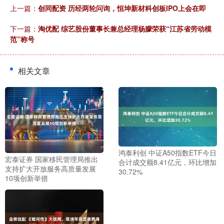
上一篇：
创同配资 历经两轮问询，恒坤新材科创板IPO上会在即
下一篇：
淘优配 综艺股份董事长兼总经理杨朦荣获“江苏省劳动模
范”称号
相关文章
鸿泰利创 中证A50指数ETF今日
宏泰证券 国家移民管理局推出
合计成交额8.41亿元，环比增加
支持扩大开放服务高质量发展
30.72%
10项创新举措