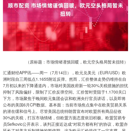
（原标题：市场情绪谨慎回暖，欧元空头格局暂未扭转）
汇通财经APP讯——周一（7月14日），欧元兑美元（EUR/USD）欧
洲时段自三周低点1.1655附近反弹。然而，汇价整体走势仍维持在自
7月初以来的下降通道内，市场对美国政府新一轮30%关税措施的担忧
抑制了风险偏好，限制了汇价反弹空间。汇价暂时受阻于1.1700关口
下方，市场聚焦于晚间欧元集团会议和欧洲央行官员讲话，以及即将
公布的美国6月CPI数据。基本面：当前市场焦点集中在欧美贸易关系
的潜在缓和信号上。尽管美国总统特朗普宣布对欧盟所有商品征收
30%的关税，打压市场情绪，但欧盟方面态度依旧积极。欧盟贸易专
员Sefkovic公开表示，谈判正接近达成“对双方都有利”的协议，欧盟亦
延长了对美方反制措施的暂停期，这为欧元汇价提供了一定支撑。另