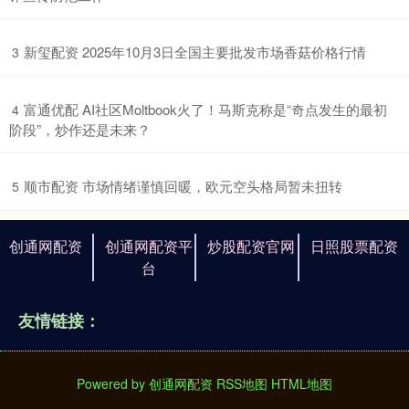
​新玺配资 2025年10月3日全国主要批发市场香菇价格行情
3
​富通优配 AI社区Moltbook火了！马斯克称是“奇点发生的最初
4
阶段”，炒作还是未来？
​顺市配资 市场情绪谨慎回暖，欧元空头格局暂未扭转
5
创通网配资
创通网配资平
炒股配资官网
日照股票配资
台
友情链接：
Powered by
创通网配资
RSS地图
HTML地图