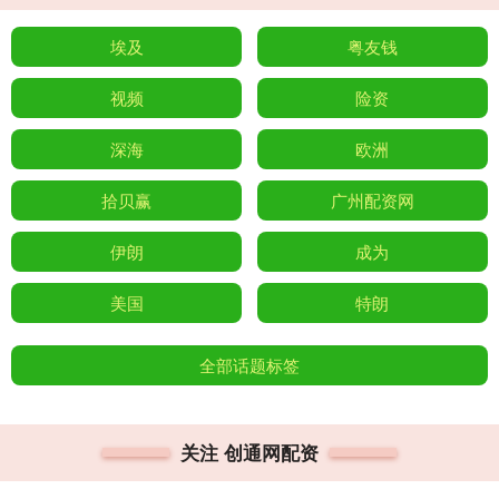
埃及
粤友钱
视频
险资
深海
欧洲
拾贝赢
广州配资网
伊朗
成为
美国
特朗
全部话题标签
关注 创通网配资