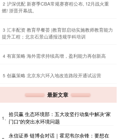
​沪深优配 新赛季CBA常规赛赛程公布, 12月战火重
2
燃! 浙晋开幕战。
​汇丰配资 教育早餐荟 |教育部启动实施教师教育能力
3
提升工程；北京石景山通报违规学科培训
​有富策略 海外需求持续高增，盈利能力再创新高
4
​创赢策略 北京东六环入地改造路段开通试运营
5
最新文章
拾贝赢 生态环境部：五大攻坚行动集中解决“家
1、
门口”的突出水环境问题
永信证券 链博会对话｜霍尼韦尔余锋：要想在