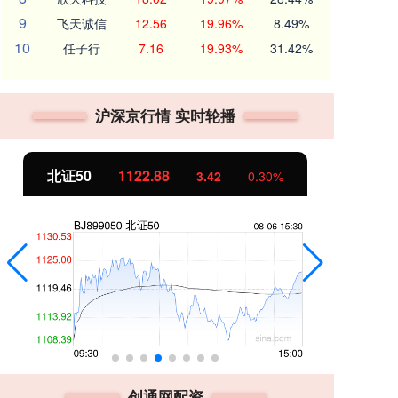
9
飞天诚信
12.56
19.96%
8.49%
10
任子行
7.16
19.93%
31.42%
沪深京行情 实时轮播
创业板指
3515.56
基
-19.58
-0.55%
创通网配资