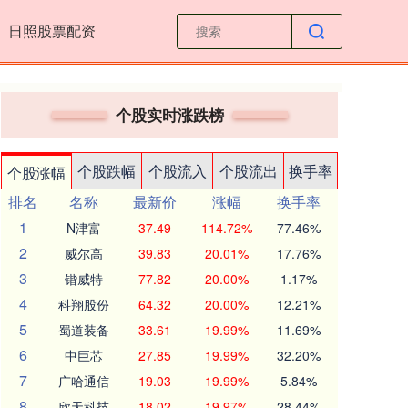
日照股票配资
个股实时涨跌榜
个股跌幅
个股流入
个股流出
换手率
个股涨幅
排名
名称
最新价
涨幅
换手率
1
N津富
37.49
114.72%
77.46%
2
威尔高
39.83
20.01%
17.76%
3
锴威特
77.82
20.00%
1.17%
4
科翔股份
64.32
20.00%
12.21%
5
蜀道装备
33.61
19.99%
11.69%
6
中巨芯
27.85
19.99%
32.20%
7
广哈通信
19.03
19.99%
5.84%
8
欣天科技
18.02
19.97%
28.44%