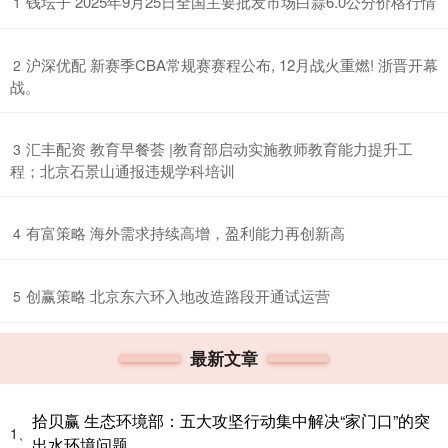
​钱坛子 2025年9月25日全国主要批发市场白蒜6.0公分价格行情
1
​沪深优配 新赛季CBA常规赛赛程公布, 12月战火重燃! 浙晋开幕
2
战。
​汇丰配资 教育早餐荟 |教育部启动实施教师教育能力提升工
3
程；北京石景山通报违规学科培训
​有富策略 海外需求持续高增，盈利能力再创新高
4
​创赢策略 北京东六环入地改造路段开通试运营
5
最新文章
拾贝赢 生态环境部：五大攻坚行动集中解决“家门口”的突
1、
出水环境问题