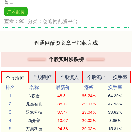
普....
广禾配资
查看：
90
分类：
创通网配资平台
创通网配资文章已加载完成
个股实时涨跌榜
个股跌幅
个股流入
个股流出
换手率
个股涨幅
排名
名称
最新价
涨幅
换手率
1
N森合
48.31
66.24%
64.29%
2
龙鑫智能
35.17
29.97%
47.98%
3
汉鑫科技
37.44
23.04%
33.62%
4
新开普
10.07
20.02%
8.66%
5
万集科技
24.88
20.02%
15.81%