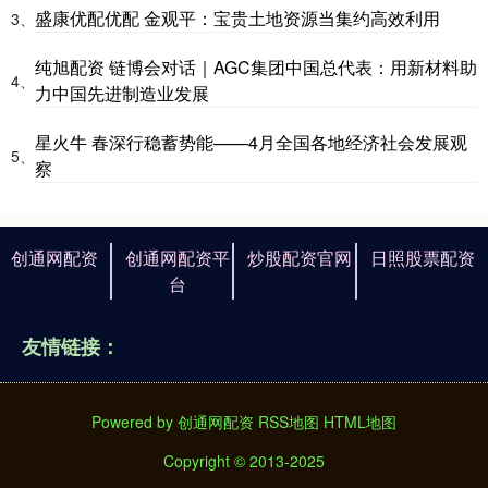
盛康优配优配 金观平：宝贵土地资源当集约高效利用
3、
纯旭配资 链博会对话｜AGC集团中国总代表：用新材料助
4、
力中国先进制造业发展
星火牛 春深行稳蓄势能——4月全国各地经济社会发展观
5、
察
创通网配资
创通网配资平
炒股配资官网
日照股票配资
台
友情链接：
Powered by
创通网配资
RSS地图
HTML地图
Copyright
© 2013-2025