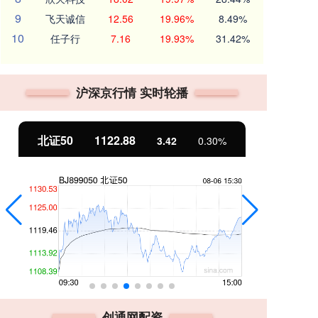
9
飞天诚信
12.56
19.96%
8.49%
10
任子行
7.16
19.93%
31.42%
沪深京行情 实时轮播
北证50
1122.88
创
3.42
0.30%
创通网配资