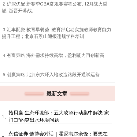
​沪深优配 新赛季CBA常规赛赛程公布, 12月战火重
2
燃! 浙晋开幕战。
​汇丰配资 教育早餐荟 |教育部启动实施教师教育能力
3
提升工程；北京石景山通报违规学科培训
​有富策略 海外需求持续高增，盈利能力再创新高
4
​创赢策略 北京东六环入地改造路段开通试运营
5
最新文章
拾贝赢 生态环境部：五大攻坚行动集中解决“家
1、
门口”的突出水环境问题
永信证券 链博会对话｜霍尼韦尔余锋：要想在