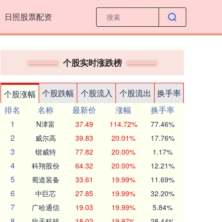
日照股票配资
个股实时涨跌榜
个股跌幅
个股流入
个股流出
换手率
个股涨幅
排名
名称
最新价
涨幅
换手率
1
N津富
37.49
114.72%
77.46%
2
威尔高
39.83
20.01%
17.76%
3
锴威特
77.82
20.00%
1.17%
4
科翔股份
64.32
20.00%
12.21%
5
蜀道装备
33.61
19.99%
11.69%
6
中巨芯
27.85
19.99%
32.20%
7
广哈通信
19.03
19.99%
5.84%
8
欣天科技
18.02
19.97%
28.44%