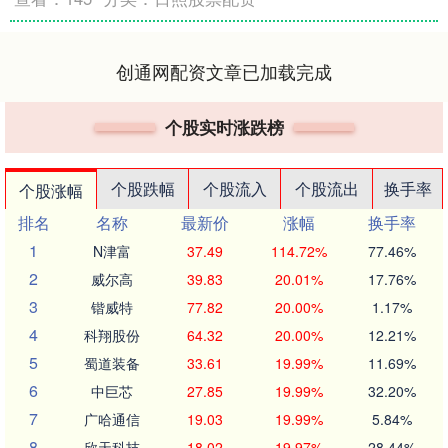
创通网配资文章已加载完成
个股实时涨跌榜
个股跌幅
个股流入
个股流出
换手率
个股涨幅
排名
名称
最新价
涨幅
换手率
1
N津富
37.49
114.72%
77.46%
2
威尔高
39.83
20.01%
17.76%
3
锴威特
77.82
20.00%
1.17%
4
科翔股份
64.32
20.00%
12.21%
5
蜀道装备
33.61
19.99%
11.69%
6
中巨芯
27.85
19.99%
32.20%
7
广哈通信
19.03
19.99%
5.84%
8
欣天科技
18.02
19.97%
28.44%