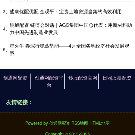
盛康优配优配 金观平：宝贵土地资源当集约高效利用
3、
纯旭配资 链博会对话｜AGC集团中国总代表：用新材料助
4、
力中国先进制造业发展
星火牛 春深行稳蓄势能——4月全国各地经济社会发展观
5、
察
创通网配资
创通网配资平
炒股配资官网
日照股票配资
台
友情链接：
Powered by
创通网配资
RSS地图
HTML地图
Copyright
© 2013-2025