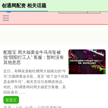
创通网配资 相关话题
配股宝 周大福黄金牛马吊坠被
指“阴阳打工人” 客服：暂时没有
其他意思
近日，有网友发帖吐槽周大福推出的“牛
马”方圆牌黄金吊坠，直言 “收了这个你就
是金牌牛马”，相关言论引发网友热议。
对此，5D调查询问周大福官方客服，其
回应表示，....
配股宝
查看：
145
分类：
日照股票配资