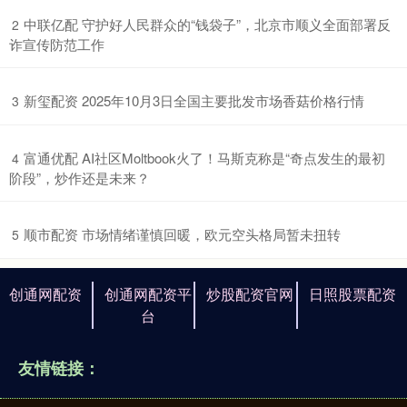
​中联亿配 守护好人民群众的“钱袋子”，北京市顺义全面部署反
2
诈宣传防范工作
​新玺配资 2025年10月3日全国主要批发市场香菇价格行情
3
​富通优配 AI社区Moltbook火了！马斯克称是“奇点发生的最初
4
阶段”，炒作还是未来？
​顺市配资 市场情绪谨慎回暖，欧元空头格局暂未扭转
5
创通网配资
创通网配资平
炒股配资官网
日照股票配资
台
友情链接：