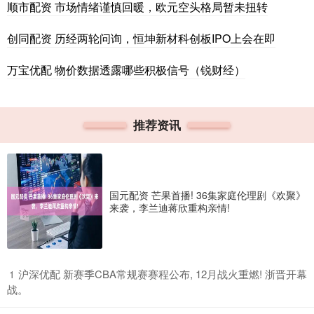
顺市配资 市场情绪谨慎回暖，欧元空头格局暂未扭转
创同配资 历经两轮问询，恒坤新材科创板IPO上会在即
万宝优配 物价数据透露哪些积极信号（锐财经）
推荐资讯
国元配资 芒果首播! 36集家庭伦理剧《欢聚》
来袭，李兰迪蒋欣重构亲情!
​沪深优配 新赛季CBA常规赛赛程公布, 12月战火重燃! 浙晋开幕
1
战。