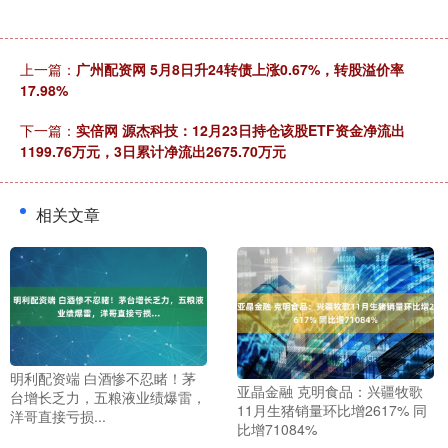
上一篇：
广州配资网 5月8日升24转债上涨0.67%，转股溢价率
17.98%
下一篇：
实倍网 源杰科技：12月23日持仓该股ETF资金净流出
1199.76万元，3日累计净流出2675.70万元
相关文章
明利配资端 白酒惨不忍睹！茅
亚晶金融 克明食品：兴疆牧歌
台增长乏力，五粮液业绩爆雷，
11月生猪销量环比增2617% 同
洋哥直接亏损...
比增71084%